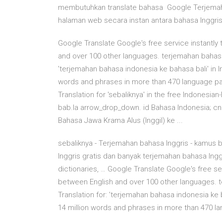
membutuhkan translate bahasa Google Terjemaha
halaman web secara instan antara bahasa Inggris 
Google Translate Google's free service instantl
and over 100 other languages. terjemahan bahasa i
'terjemahan bahasa indonesia ke bahasa bali' in I
words and phrases in more than 470 language pairs.
Translation for 'sebaliknya' in the free Indonesian
bab.la arrow_drop_down. id Bahasa Indonesia; cn
Bahasa Jawa Krama Alus (Inggil) ke ...
sebaliknya - Terjemahan bahasa Inggris - kamus 
Inggris gratis dan banyak terjemahan bahasa Inggr
dictionaries, … Google Translate Google's free s
between English and over 100 other languages. te
Translation for: 'terjemahan bahasa indonesia ke b
14 million words and phrases in more than 470 la