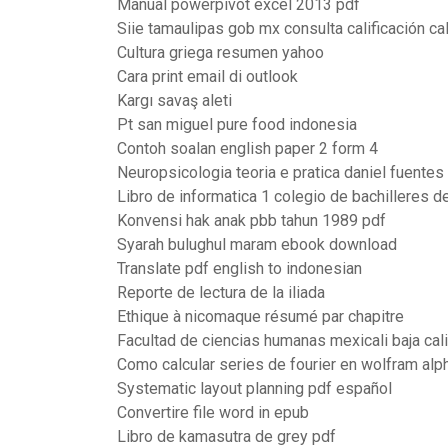
Manual powerpivot excel 2013 pdf
Siie tamaulipas gob mx consulta calificación ca
Cultura griega resumen yahoo
Cara print email di outlook
Kargı savaş aleti
Pt san miguel pure food indonesia
Contoh soalan english paper 2 form 4
Neuropsicologia teoria e pratica daniel fuentes
Libro de informatica 1 colegio de bachilleres d
Konvensi hak anak pbb tahun 1989 pdf
Syarah bulughul maram ebook download
Translate pdf english to indonesian
Reporte de lectura de la iliada
Ethique à nicomaque résumé par chapitre
Facultad de ciencias humanas mexicali baja cali
Como calcular series de fourier en wolfram alp
Systematic layout planning pdf español
Convertire file word in epub
Libro de kamasutra de grey pdf