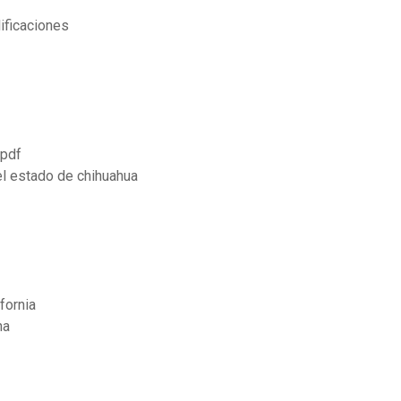
lificaciones
 pdf
el estado de chihuahua
fornia
ha