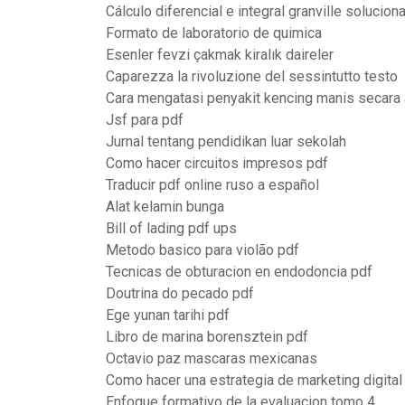
Cálculo diferencial e integral granville soluciona
Formato de laboratorio de quimica
Esenler fevzi çakmak kiralık daireler
Caparezza la rivoluzione del sessintutto testo
Cara mengatasi penyakit kencing manis secara 
Jsf para pdf
Jurnal tentang pendidikan luar sekolah
Como hacer circuitos impresos pdf
Traducir pdf online ruso a español
Alat kelamin bunga
Bill of lading pdf ups
Metodo basico para violão pdf
Tecnicas de obturacion en endodoncia pdf
Doutrina do pecado pdf
Ege yunan tarihi pdf
Libro de marina borensztein pdf
Octavio paz mascaras mexicanas
Como hacer una estrategia de marketing digital
Enfoque formativo de la evaluacion tomo 4