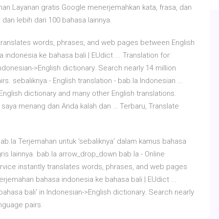
n Layanan gratis Google menerjemahkan kata, frasa, dan
dan lebih dari 100 bahasa lainnya.
y translates words, phrases, and web pages between English
ndonesia ke bahasa bali | EUdict ... Translation for:
ndonesian->English dictionary. Search nearly 14 million
 sebaliknya - English translation - bab.la Indonesian ...
-English dictionary and many other English translations.
 saya menang dan Anda kalah dan … Terbaru, Translate
bab.la Terjemahan untuk 'sebaliknya' dalam kamus bahasa
is lainnya. bab.la arrow_drop_down bab.la - Online
ervice instantly translates words, phrases, and web pages
rjemahan bahasa indonesia ke bahasa bali | EUdict ...
ahasa bali' in Indonesian->English dictionary. Search nearly
nguage pairs.