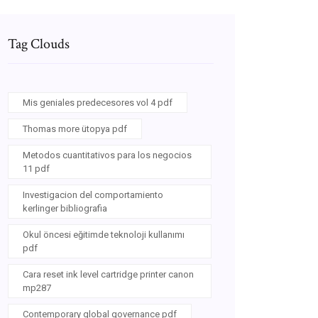
Tag Clouds
Mis geniales predecesores vol 4 pdf
Thomas more ütopya pdf
Metodos cuantitativos para los negocios
11 pdf
Investigacion del comportamiento
kerlinger bibliografia
Okul öncesi eğitimde teknoloji kullanımı
pdf
Cara reset ink level cartridge printer canon
mp287
Contemporary global governance pdf