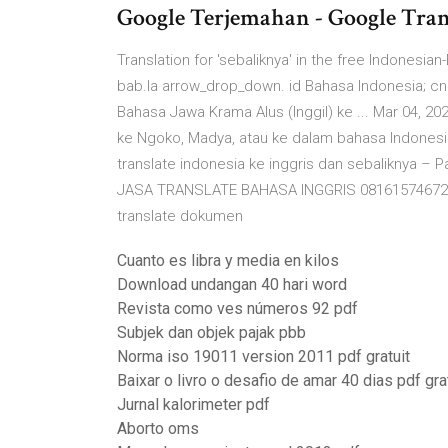
Google Terjemahan - Google Tran
Translation for 'sebaliknya' in the free Indonesian
bab.la arrow_drop_down. id Bahasa Indonesia; cn
Bahasa Jawa Krama Alus (Inggil) ke ... Mar 04, 20
ke Ngoko, Madya, atau ke dalam bahasa Indonesia
translate indonesia ke inggris dan sebaliknya – Pa
JASA TRANSLATE BAHASA INGGRIS 081615746720 N
translate dokumen
Cuanto es libra y media en kilos
Download undangan 40 hari word
Revista como ves números 92 pdf
Subjek dan objek pajak pbb
Norma iso 19011 version 2011 pdf gratuit
Baixar o livro o desafio de amar 40 dias pdf gra
Jurnal kalorimeter pdf
Aborto oms