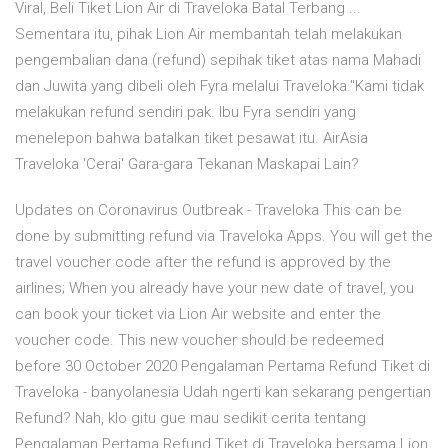
Viral, Beli Tiket Lion Air di Traveloka Batal Terbang ...
Sementara itu, pihak Lion Air membantah telah melakukan
pengembalian dana (refund) sepihak tiket atas nama Mahadi
dan Juwita yang dibeli oleh Fyra melalui Traveloka."Kami tidak
melakukan refund sendiri pak. Ibu Fyra sendiri yang
menelepon bahwa batalkan tiket pesawat itu. AirAsia
Traveloka 'Cerai' Gara-gara Tekanan Maskapai Lain?
Updates on Coronavirus Outbreak - Traveloka This can be
done by submitting refund via Traveloka Apps. You will get the
travel voucher code after the refund is approved by the
airlines; When you already have your new date of travel, you
can book your ticket via Lion Air website and enter the
voucher code. This new voucher should be redeemed
before 30 October 2020 Pengalaman Pertama Refund Tiket di
Traveloka - banyolanesia Udah ngerti kan sekarang pengertian
Refund? Nah, klo gitu gue mau sedikit cerita tentang
Pengalaman Pertama Refund Tiket di Traveloka bersama Lion