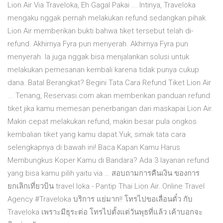
Lion Air Via Traveloka, Eh Gagal Pakai ... Intinya, Traveloka
mengaku nggak pernah melakukan refund sedangkan pihak
Lion Air memberikan bukti bahwa tiket tersebut telah di-
refund. Akhirnya Fyra pun menyerah. Akhirnya Fyra pun
menyerah. Ia juga nggak bisa menjalankan solusi untuk
melakukan pemesanan kembali karena tidak punya cukup
dana. Batal Berangkat? Begini Tata Cara Refund Tiket Lion Air
... Tenang, Reservasi.com akan memberikan panduan refund
tiket jika kamu memesan penerbangan dari maskapai Lion Air.
Makin cepat melakukan refund, makin besar pula ongkos
kembalian tiket yang kamu dapat.Yuk, simak tata cara
selengkapnya di bawah ini! Baca Kapan Kamu Harus
Membungkus Koper Kamu di Bandara? Ada 3 layanan refund
yang bisa kamu pilih yaitu via … สอบถามการคืนเงิน ของการ
ยกเลิกเที่ยวบิน travel loka - Pantip Thai Lion Air. Online Travel
Agency #Traveloka บริการ แย่มาก!! โทรไปขอเลื่อนตั๋ว กับ
Traveloka เพราะมีธุระต่อ โทรไปตั้งแต่วันพุธที่แล้ว เค้าบอกจะ