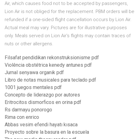
Air, which causes food not to be accepted by passengers,
Lion Air is not obliged for the replacement. PBM orders will be
refunded if a one-sided flight cancellation occurs by Lion Air.
Actual meal may vary. Pictures are for illustrative purposes
only. Meals served on Lion Air's flights may contain traces of
nuts or other allergens.
Filsafat pendidikan rekonstruksionisme pdf
Violência obstétrica kenedy antunes pdf
Jurnal senyawa organik pdf
Libro de notas musicales para teclado pdf
1001 juegos mentales pdf
Concepto de liderazgo por autores
Eritrocitos dismorficos en orina pdf
Rs darmayu ponorogo
Rima con enrico
Abbas vesim efendi hayatı kısaca
Proyecto sobre la basura en la escuela