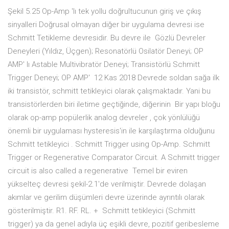
Şekil 5.25 Op-Amp 'lı tek yollu doğrultucunun giriş ve çıkış
sinyalleri Doğrusal olmayan diğer bir uygulama devresi ise
Schmitt Tetikleme devresidir. Bu devre ile Gözlü Devreler
Deneyleri (Yıldız, Üçgen); Resonatörlü Osilatör Deneyi; OP
AMP' lı Astable Multivibratör Deneyi; Transistörlü Schmitt
Trigger Deneyi; OP AMP' 12 Kas 2018 Devrede soldan sağa ilk
iki transistör, schmitt tetikleyici olarak çalışmaktadır. Yani bu
transistörlerden biri iletime geçtiğinde, diğerinin Bir yapı bloğu
olarak op-amp popülerlik analog devreler , çok yönlülüğü
önemli bir uygulaması hysteresis'in ile karşılaştırma olduğunu
Schmitt tetikleyici . Schmitt Trigger using Op-Amp. Schmitt
Trigger or Regenerative Comparator Circuit. A Schmitt trigger
circuit is also called a regenerative Temel bir eviren
yükselteç devresi şekil-2.1'de verilmiştir. Devrede dolaşan
akımlar ve gerilim düşümleri devre üzerinde ayrıntılı olarak
gösterilmiştir. R1. RF. RL. + Schmitt tetikleyici (Schmitt
trigger) ya da genel adıyla üç eşikli devre, pozitif geribesleme