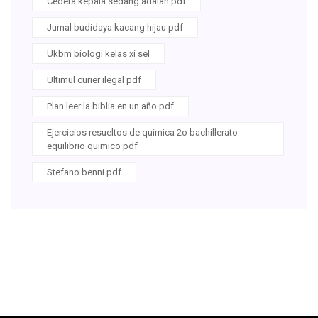
Cedera kepala sedang adalah pdf
Jurnal budidaya kacang hijau pdf
Ukbm biologi kelas xi sel
Ultimul curier ilegal pdf
Plan leer la biblia en un año pdf
Ejercicios resueltos de quimica 2o bachillerato
equilibrio quimico pdf
Stefano benni pdf