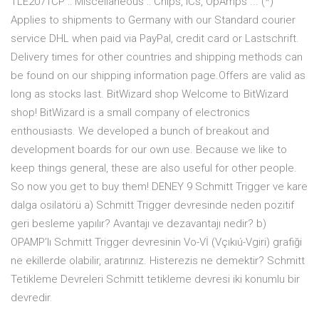
TLE2071CP :: Miscellaneous :: Chips, ICs, OpAmps ... (*)
Applies to shipments to Germany with our Standard courier
service DHL when paid via PayPal, credit card or Lastschrift.
Delivery times for other countries and shipping methods can
be found on our shipping information page.Offers are valid as
long as stocks last. BitWizard shop Welcome to BitWizard
shop! BitWizard is a small company of electronics
enthousiasts. We developed a bunch of breakout and
development boards for our own use. Because we like to
keep things general, these are also useful for other people.
So now you get to buy them! DENEY 9 Schmitt Trigger ve kare
dalga osilatörü a) Schmitt Trigger devresinde neden pozitif
geri besleme yapılır? Avantajı ve dezavantajı nedir? b)
OPAMP’lı Schmitt Trigger devresinin Vo-Vİ (Vçıkıú-Vgiri) grafiği
ne ekillerde olabilir, aratırınız. Histerezis ne demektir? Schmitt
Tetikleme Devreleri Schmitt tetikleme devresi iki konumlu bir
devredir.