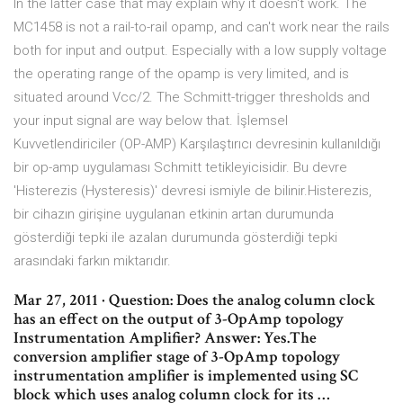
In the latter case that may explain why it doesn't work. The
MC1458 is not a rail-to-rail opamp, and can't work near the rails
both for input and output. Especially with a low supply voltage
the operating range of the opamp is very limited, and is
situated around Vcc/2. The Schmitt-trigger thresholds and
your input signal are way below that. İşlemsel
Kuvvetlendiriciler (OP-AMP) Karşılaştırıcı devresinin kullanıldığı
bir op-amp uygulaması Schmitt tetikleyicisidir. Bu devre
'Histerezis (Hysteresis)' devresi ismiyle de bilinir.Histerezis,
bir cihazın girişine uygulanan etkinin artan durumunda
gösterdiği tepki ile azalan durumunda gösterdiği tepki
arasındaki farkın miktarıdır.
Mar 27, 2011 · Question: Does the analog column clock
has an effect on the output of 3-OpAmp topology
Instrumentation Amplifier? Answer: Yes.The
conversion amplifier stage of 3-OpAmp topology
instrumentation amplifier is implemented using SC
block which uses analog column clock for its …