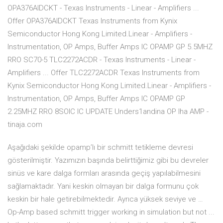
OPA376AIDCKT - Texas Instruments - Linear - Amplifiers ...
Offer OPA376AIDCKT Texas Instruments from Kynix
Semiconductor Hong Kong Limited.Linear - Amplifiers -
Instrumentation, OP Amps, Buffer Amps IC OPAMP GP 5.5MHZ
RRO SC70-5 TLC2272ACDR - Texas Instruments - Linear -
Amplifiers ... Offer TLC2272ACDR Texas Instruments from
Kynix Semiconductor Hong Kong Limited.Linear - Amplifiers -
Instrumentation, OP Amps, Buffer Amps IC OPAMP GP
2.25MHZ RRO 8SOIC IC UPDATE Unders1andina OP Iha AMP -
tinaja.com
Aşağıdaki şekilde opamp’lı bir schmitt tetikleme devresi
gösterilmiştir. Yazımızın başında belirttiğimiz gibi bu devreler
sinüs ve kare dalga formları arasında geçiş yapılabilmesini
sağlamaktadır. Yani keskin olmayan bir dalga formunu çok
keskin bir hale getirebilmektedir. Ayrıca yüksek seviye ve …
Op-Amp based schmitt trigger working in simulation but not ...