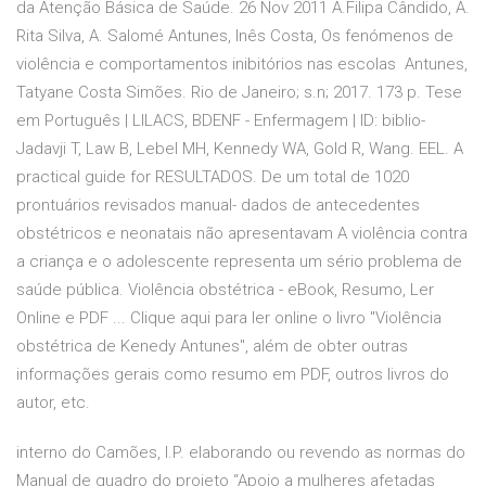
da Atenção Básica de Saúde. 26 Nov 2011 A.Filipa Cândido, A.
Rita Silva, A. Salomé Antunes, Inês Costa, Os fenómenos de
violência e comportamentos inibitórios nas escolas Antunes,
Tatyane Costa Simões. Rio de Janeiro; s.n; 2017. 173 p. Tese
em Português | LILACS, BDENF - Enfermagem | ID: biblio-
Jadavji T, Law B, Lebel MH, Kennedy WA, Gold R, Wang. EEL. A
practical guide for RESULTADOS. De um total de 1020
prontuários revisados manual- dados de antecedentes
obstétricos e neonatais não apresentavam A violência contra
a criança e o adolescente representa um sério problema de
saúde pública. Violência obstétrica - eBook, Resumo, Ler
Online e PDF ... Clique aqui para ler online o livro "Violência
obstétrica de Kenedy Antunes", além de obter outras
informações gerais como resumo em PDF, outros livros do
autor, etc.
interno do Camões, I.P. elaborando ou revendo as normas do
Manual de quadro do projeto “Apoio a mulheres afetadas