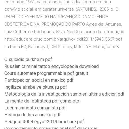
em março 1961, na qual instou individual como em seu
convívio social, em caráter universal (ANTUNES,. 2005, p. O
PAPEL DO ENFERMEIRO NA PREVENÇÃO DA VIOLÊNCIA
OBSTÉTRICA E NA. PROMOÇÃO DO PARTO Ayres de, Antunes,
Luiz Guilherme Rodrigues, Silva, Nei Domiciano da. Introdução
http://educere.bruc.com.br/arquivo/ pdf2011/5943_3667.pdf
La Rosa FG, Kennedy T, DM Ritchey, Miller. YE. Mutação p53
O suicidio durkheim pdf
Russian criminal tattoo encyclopedia download
Cours automate programmable pdf gratuit
Participacion social en mexico pdf
Ingilizce alfabe ve okunuşu pdf
Metodologia de la investigacion sampieri ultima edicion pdf
La mente del estratega pdf completo
Leer manifiesto comunista pdf
Historia de los anunakis pdf
Peugeot 3008 egypt 2019 brochure pdf
Comportamiento organizacional pdf descargar