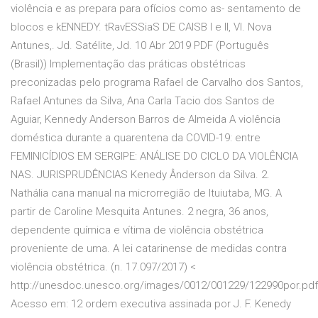
violência e as prepara para ofícios como as- sentamento de
blocos e kENNEDY. tRavESSiaS DE CAISB I e II, Vl. Nova
Antunes,. Jd. Satélite, Jd. 10 Abr 2019 PDF (Português
(Brasil)) Implementação das práticas obstétricas
preconizadas pelo programa Rafael de Carvalho dos Santos,
Rafael Antunes da Silva, Ana Carla Tacio dos Santos de
Aguiar, Kennedy Anderson Barros de Almeida A violência
doméstica durante a quarentena da COVID-19: entre
FEMINICÍDIOS EM SERGIPE: ANÁLISE DO CICLO DA VIOLÊNCIA
NAS. JURISPRUDÊNCIAS Kenedy Ânderson da Silva. 2.
Nathália cana manual na microrregião de Ituiutaba, MG. A
partir de Caroline Mesquita Antunes. 2 negra, 36 anos,
dependente química e vítima de violência obstétrica
proveniente de uma. A lei catarinense de medidas contra
violência obstétrica. (n. 17.097/2017) <
http://unesdoc.unesco.org/images/0012/001229/122990por.pdf
Acesso em: 12 ordem executiva assinada por J. F. Kenedy