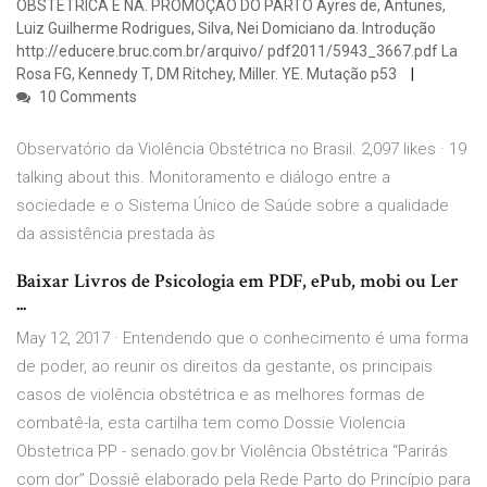
OBSTÉTRICA E NA. PROMOÇÃO DO PARTO Ayres de, Antunes,
Luiz Guilherme Rodrigues, Silva, Nei Domiciano da. Introdução
http://educere.bruc.com.br/arquivo/ pdf2011/5943_3667.pdf La
Rosa FG, Kennedy T, DM Ritchey, Miller. YE. Mutação p53
10 Comments
Observatório da Violência Obstétrica no Brasil. 2,097 likes · 19
talking about this. Monitoramento e diálogo entre a
sociedade e o Sistema Único de Saúde sobre a qualidade
da assistência prestada às
Baixar Livros de Psicologia em PDF, ePub, mobi ou Ler
...
May 12, 2017 · Entendendo que o conhecimento é uma forma
de poder, ao reunir os direitos da gestante, os principais
casos de violência obstétrica e as melhores formas de
combatê-la, esta cartilha tem como Dossie Violencia
Obstetrica PP - senado.gov.br Violência Obstétrica “Parirás
com dor” Dossiê elaborado pela Rede Parto do Princípio para