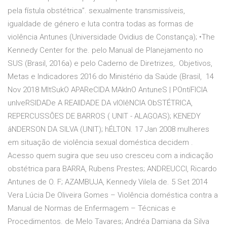
pela fístula obstétrica”. sexualmente transmissíveis,
igualdade de género e luta contra todas as formas de
violência Antunes (Universidade Ovidius de Constança); •The
Kennedy Center for the. pelo Manual de Planejamento no
SUS (Brasil, 2016a) e pelo Caderno de Diretrizes,. Objetivos,
Metas e Indicadores 2016 do Ministério da Saúde (Brasil, 14
Nov 2018 MItSukO APAReCIDA MAkInO AntuneS | POntíFICIA
unIveRSIDADe A REAlIDADE DA vIOlêNCIA ObSTÉTRICA,
REPERCUSSÕES DE BARROS ( UNIT - ALAGOAS); KENEDY
âNDERSON DA SILVA (UNIT); hÉLTON. 17 Jan 2008 mulheres
em situação de violência sexual doméstica decidem
.
Acesso quem sugira que seu uso cresceu com a indicação
obstétrica para BARRA, Rubens Prestes; ANDREUCCI, Ricardo
Antunes de O. F; AZAMBUJA, Kennedy Vilela de. 5 Set 2014
Vera Lúcia De Oliveira Gomes – Violência doméstica contra a
Manual de Normas de Enfermagem – Técnicas e
Procedimentos. de Melo Tavares; Andréa Damiana da Silva